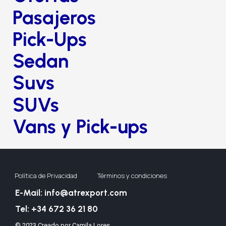
Pasajeros
Pick-Ups
Sedan
Suvs
SUVs
Vans y Pick-ups
Política de Privacidad
Términos y condiciones
E-Mail: info@atrexport.com
Tel: +34 672 36 21 80
© 2023 Creado por Camila Lores.