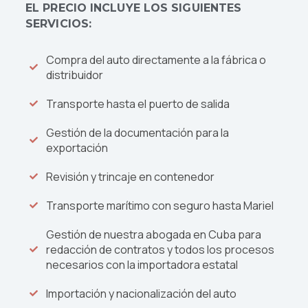
EL PRECIO INCLUYE LOS SIGUIENTES
mayoría de las carreteras.
SERVICIOS:
El cambio automático en el Toyota Veloz
permite una experiencia de conducción más
Compra del auto directamente a la fábrica o
relajada y accesible, eliminando las
distribuidor
preocupaciones del cambio de marchas y
Transporte hasta el puerto de salida
haciendo más placenteros los desplazamientos
en tráfico denso o en largos viajes por
Gestión de la documentación para la
carretera.
exportación
Con capacidad para 7 pasajeros, el Veloz es
Revisión y trincaje en contenedor
notablemente espacioso, ofreciendo suficiente
espacio para cada ocupante y equipaje. Las
Transporte marítimo con seguro hasta Mariel
medidas del vehículo (4475 x 1750 x 1700 mm)
aseguran una cabina cómoda mientras
Gestión de nuestra abogada en Cuba para
mantienen dimensiones exteriores manejables,
redacción de contratos y todos los procesos
lo que facilita tanto el estacionamiento como la
necesarios con la importadora estatal
maniobra en espacios reducidos.
Importación y nacionalización del auto
El Toyota Veloz se posiciona como una