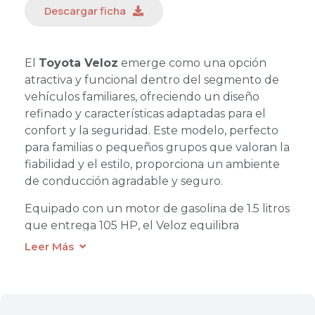
Descargar ficha
El
Toyota Veloz
emerge como una opción
atractiva y funcional dentro del segmento de
vehículos familiares, ofreciendo un diseño
refinado y características adaptadas para el
confort y la seguridad. Este modelo, perfecto
para familias o pequeños grupos que valoran la
fiabilidad y el estilo, proporciona un ambiente
de conducción agradable y seguro.
Equipado con un motor de gasolina de 1.5 litros
que entrega 105 HP, el Veloz equilibra
eficientemente la potencia y el consumo de
Leer Más
combustible, asegurando un manejo ágil y
económico ideal para la vida urbana y viajes
interurbanos. La tracción 4×2 contribuye a su
eficiencia y facilita una conducción suave en la