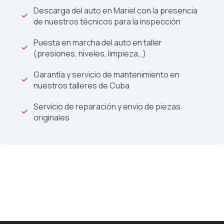
Descarga del auto en Mariel con la presencia
opción premium
en su categoría, reflejando
de nuestros técnicos para la inspección
su avanzada tecnología, construcción de alta
calidad y enfoque en la seguridad y el confort
Puesta en marcha del auto en taller
del pasajero. Este vehículo es una excelente
(presiones, niveles, limpieza…)
elección para aquellos que buscan un
automóvil versátil y fiable, capaz de adaptarse
Garantía y servicio de mantenimiento en
tanto a las necesidades diarias como a los viajes
nuestros talleres de Cuba
de ocio con facilidad y estilo.
Servicio de reparación y envío de piezas
originales