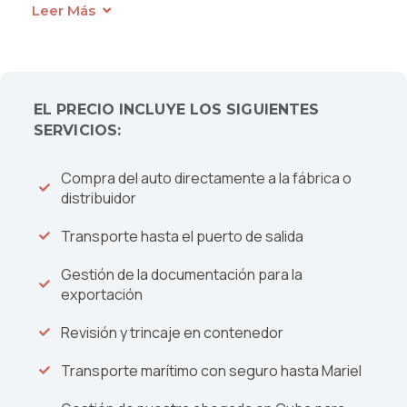
permitiendo trayectos largos sin paradas
Leer Más
frecuentes para repostar. Su diseño y eficiencia
lo hacen adecuado tanto para uso urbano
como para viajes fuera de la ciudad.
Este modelo cuenta con capacidad para
5
EL PRECIO INCLUYE LOS SIGUIENTES
pasajeros
y unas dimensiones bien
SERVICIOS:
proporcionadas de
4620 × 1855 × 1680 mm
,
que aseguran un interior cómodo y espacioso
Compra del auto directamente a la fábrica o
sin sacrificar maniobrabilidad.
distribuidor
El Toyota RAV4 es una opción sólida para
Transporte hasta el puerto de salida
quienes valoran
fiabilidad, rendimiento
equilibrado y versatilidad
en un SUV
Gestión de la documentación para la
exportación
moderno y práctico.
Revisión y trincaje en contenedor
Transporte marítimo con seguro hasta Mariel