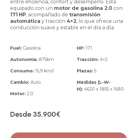
entre eficiencia, confort y desempeño. Está
equipado con un
motor de gasolina 2.0
con
171 HP
, acompañado de
transmisión
automática
y tracción
4×2
, lo que ofrece una
conducción suave y estable en el día a día
Fuel:
Gasolina
HP:
171
Autonomía:
875km
Tracción:
4×2
Consumo:
15,9 km/l
Plazas:
5
Cambio:
Auto
Medidas (L-W-
H):
4620 x 1855 x 1680
Motor:
2.0
Desde 35.900€