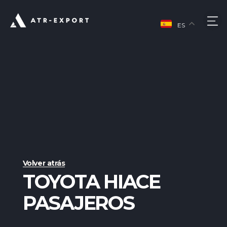
Ir
al
M
contenido
ES
Volver atrás
TOYOTA HIACE
PASAJEROS