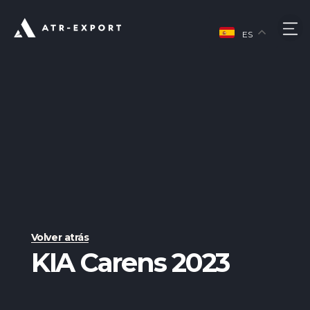
Ir
al
M
contenido
ES
Volver atrás
KIA Carens 2023