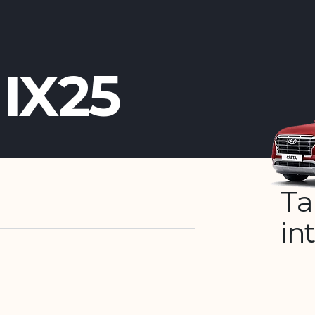
IX25
Ta
in